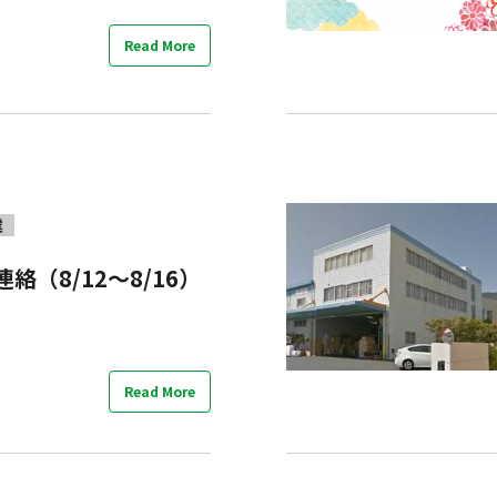
Read More
業
絡（8/12～8/16）
Read More