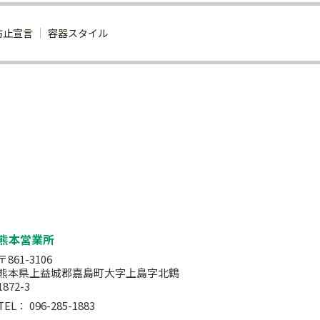
防止宣言
容器スタイル
熊本営業所
〒861-3106
熊本県上益城郡嘉島町大字上島字北鶴
1872-3
TEL：
096-285-1883